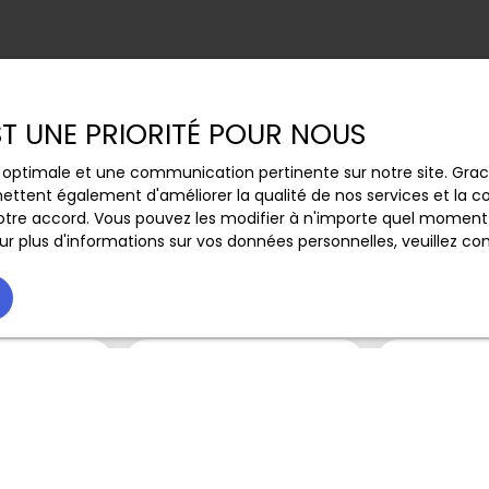
EST UNE PRIORITÉ POUR NOUS
ce optimale et une communication pertinente sur notre site. Gr
Vous ne trouvez pas
ettent également d'améliorer la qualité de nos services et la con
tre accord. Vous pouvez les modifier à n'importe quel moment via
la propriété de vos rêves ?
r plus d'informations sur vos données personnelles, veuillez co
s aucun bien correspondant à votre recherche en vous ins
Nom
Email
Type de bien
Localisation
Immobilier Pro
Saint-Étienn
(€)
Surface min (m²)