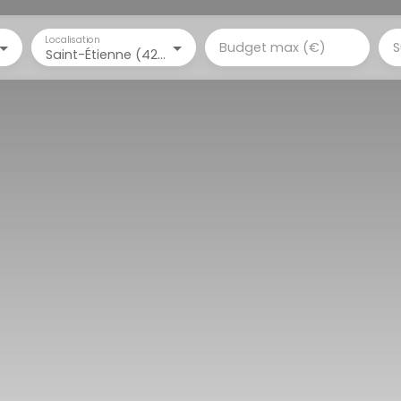
Localisation
Budget max (€)
S
Saint-Étienne (42100)