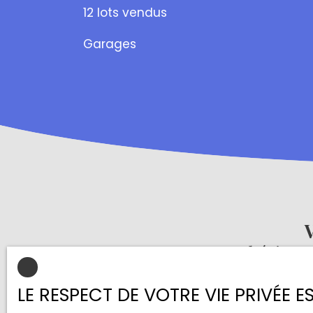
12 lots vendus
Garages
V
N'hésitez
LE RESPECT DE VOTRE VIE PRIVÉE 
Merci de remp