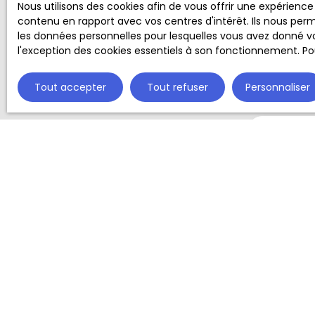
Nous utilisons des cookies afin de vous offrir une expérien
Prénom
contenu en rapport avec vos centres d'intérêt. Ils nous perm
les données personnelles pour lesquelles vous avez donné vo
Email
l'exception des cookies essentiels à son fonctionnement. Pou
Tout accepter
Tout refuser
Personnaliser
Votre co
Votre mes
J'accep
vous ne
téléphon
démarch
sur le s
Société 
Pour en 
consult