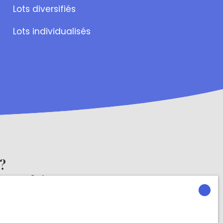
Lots diversifiés
Lots individualisés
n?
formulaire
s délais.