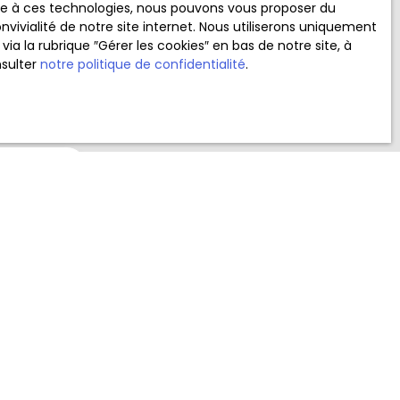
ace à ces technologies, nous pouvons vous proposer du
vivialité de notre site internet. Nous utiliserons uniquement
 la rubrique ″Gérer les cookies″ en bas de notre site, à
nsulter
notre politique de confidentialité
.
au RGPD. Si
oie
position au
consommation,
llez