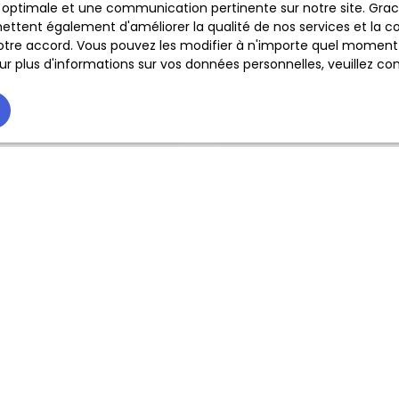
ce optimale et une communication pertinente sur notre site. Gr
Nom
ettent également d'améliorer la qualité de nos services et la con
tre accord. Vous pouvez les modifier à n'importe quel moment via
Téléphone
r plus d'informations sur vos données personnelles, veuillez co
Vous souhaitez
mmune
-
sage
te le traitement de mes données personnelles conformément 
 souhaitez pas faire l'objet de prospection commerciale par v
ique, vous pouvez vous inscrire gratuitement sur la liste d'op
age téléphonique, prévu par l'article L223-1 du code de la 
ite Internet www.bloctel.gouv.fr ou par courrier adressé à :
Worldline, Service Bloctel, CS 61311, 41013 BLOIS CEDEX.
savoir plus sur le traitement de vos données personnelles, veui
er notre
politique de confidentialité
.