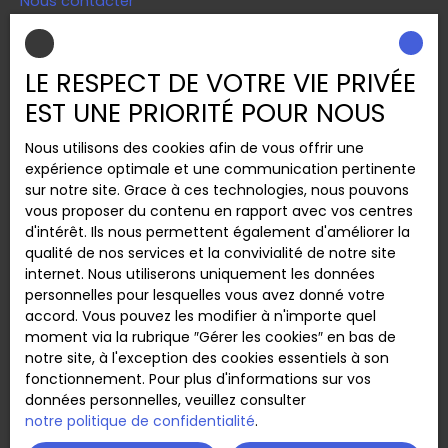
Nous contacter
LE RESPECT DE VOTRE VIE PRIVÉE
INFORMATIONS
EST UNE PRIORITÉ POUR NOUS
Mentions légales
Nous utilisons des cookies afin de vous offrir une
Politique de confidentialité
expérience optimale et une communication pertinente
Plan du site
sur notre site. Grace à ces technologies, nous pouvons
vous proposer du contenu en rapport avec vos centres
Gérer les cookies
d'intérêt. Ils nous permettent également d'améliorer la
Propulsé par
qualité de nos services et la convivialité de notre site
internet. Nous utiliserons uniquement les données
personnelles pour lesquelles vous avez donné votre
accord. Vous pouvez les modifier à n'importe quel
moment via la rubrique ″Gérer les cookies″ en bas de
notre site, à l'exception des cookies essentiels à son
+33 6 74 31 70 65
fonctionnement. Pour plus d'informations sur vos
données personnelles, veuillez consulter
notre politique de confidentialité
.
8 Rue ventefol